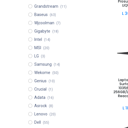
Prosu
LI
Grandstream
(11)
L
3
Baseus
(63)
Wjcoolman
(7)
Gigabyte
(18)
Intel
(14)
MSI
(20)
LG
(3)
Samsung
(14)
Wekome
(50)
Añad
Lapto
Genius
(10)
Surfa
1035
Crucial
(1)
256GB/L
Reac
Adata
(16)
Asrock
(8)
L
1
Lenovo
(20)
Dell
(55)