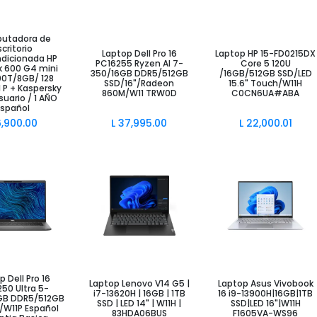
utadora de
ir al Carrito
Añadir al Carrito
Añadir al Carrito
scritorio
Laptop Dell Pro 16
Laptop HP 15-FD0215DX
dicionada HP
PC16255 Ryzen AI 7-
Core 5 120U
k 600 G4 mini
350/16GB DDR5/512GB
/16GB/512GB SSD/LED
00T/8GB/ 128
SSD/16"/Radeon
15.6" Touch/W11H
 P + Kaspersky
860M/W11 TRW0D
C0CN6UA#ABA
Usuario / 1 AÑO
Español
6,900.00
L
37,995.00
L
22,000.01
ir al Carrito
Añadir al Carrito
Añadir al Carrito
p Dell Pro 16
Laptop Lenovo V14 G5 |
Laptop Asus Vivobook
50 Ultra 5-
i7-13620H | 16GB | 1TB
16 i9-13900H|16GB|1TB
GB DDR5/512GB
SSD | LED 14" | W11H |
SSD|LED 16"|W11H
/W11P Español
83HDA06BUS
F1605VA-WS96