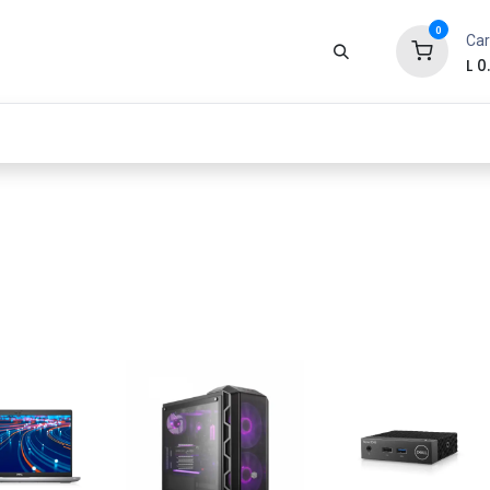
0
Car
L
0
Zona Gamer
Productos
Tienda
Segur