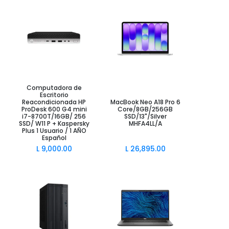
Computadora de
Añadir al Carrito
Añadir al Carrito
Escritorio
Reacondicionada HP
MacBook Neo A18 Pro 6
ProDesk 600 G4 mini
Core/8GB/256GB
i7-8700T/16GB/ 256
SSD/13"/Silver
SSD/ W11 P + Kaspersky
MHFA4LL/A
Plus 1 Usuario / 1 AÑO
Español
L
9,000.00
L
26,895.00