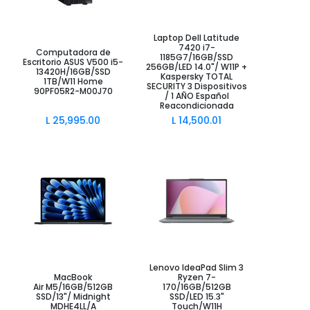
Laptop Dell Latitude
Añadir al Carrito
Añadir al Carrito
7420 i7-
Computadora de
1185G7/16GB/SSD
Escritorio ASUS V500 i5-
256GB/LED 14.0"/ W11P +
13420H/16GB/SSD
Kaspersky TOTAL
1TB/W11 Home
SECURITY 3 Dispositivos
90PF05R2-M00J70
/ 1 AÑO Español
Reacondicionada
L
25,995.00
L
14,500.01
Lenovo IdeaPad Slim 3
Añadir al Carrito
Añadir al Carrito
MacBook
Ryzen 7-
Air M5/16GB/512GB
170/16GB/512GB
SSD/13"/ Midnight
SSD/LED 15.3"
MDHE4LL/A
Touch/W11H