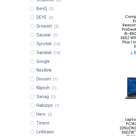
BenQ
(2)
Comp
Añad
DEYE
(2)
E
Reacon
Growatt
(2)
ProDes
i5-85
Sacolar
(1)
SSD/ W11
Plus 1 
Sprotek
(16)
L
Sandisk
(18)
Google
Nextlink
Divoom
(1)
Klipsch
(1)
Sanag
(1)
Halnziye
(7)
Hero
(2)
Añad
Lapto
Tineco
PC162
225U/16
Linkbasic
SSD/16"