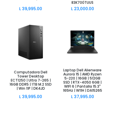
83K700TUUS
L
39,995.00
L
23,000.00
Laptop Dell Alienware
Añadir al Carrito
Añadir al Carrito
Computadora Dell
Aurora 15 | AMD Ryzen
Tower Desktop
5-220 | 16GB | 512GB
ECT1250 | Ultra 7-265 |
SSD | RTX-4050 6GB |
16GB DDR5 | 1TB M.2 SSD
WIFI 6 | Pantalla 15.3"
| Win 11P | DK4JD
165Hz | W11H | DA15265
L
39,995.00
L
37,995.00