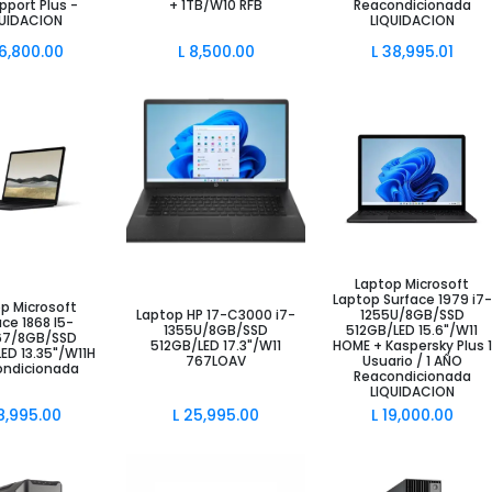
pport Plus -
+ 1TB/W10 RFB
Reacondicionada
QUIDACION
LIQUIDACION
6,800.00
L
8,500.00
L
38,995.01
Laptop Microsoft
ir al Carrito
Añadir al Carrito
Añadir al Carrito
Laptop Surface 1979 i7-
p Microsoft
Laptop HP 17-C3000 i7-
1255U/8GB/SSD
ce 1868 I5-
1355U/8GB/SSD
512GB/LED 15.6"/W11
67/8GB/SSD
512GB/LED 17.3"/W11
HOME + Kaspersky Plus 1
ED 13.35"/W11H
767LOAV
Usuario / 1 AÑO
ondicionada
Reacondicionada
LIQUIDACION
8,995.00
L
25,995.00
L
19,000.00