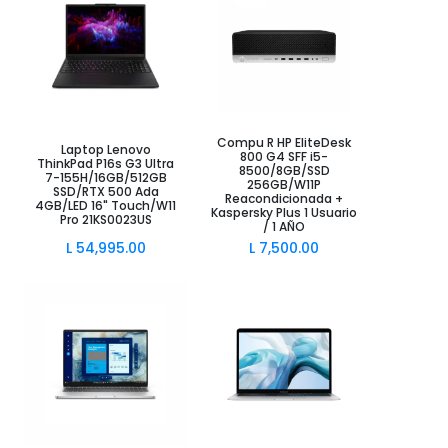
Compu R HP EliteDesk
Añadir al Carrito
Añadir al Carrito
Laptop Lenovo
800 G4 SFF i5-
ThinkPad P16s G3 Ultra
8500/8GB/SSD
7-155H/16GB/512GB
256GB/W11P
SSD/RTX 500 Ada
Reacondicionada +
4GB/LED 16" Touch/W11
Kaspersky Plus 1 Usuario
Pro 21KS0023US
/ 1 AÑO
L
54,995.00
L
7,500.00