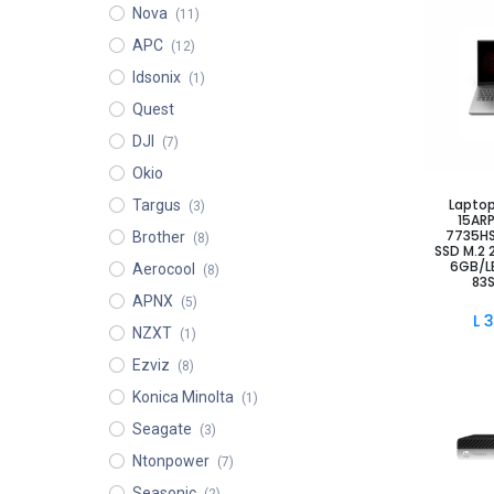
Nova
(11)
APC
(12)
Idsonix
(1)
Quest
DJI
(7)
Okio
Añad
Lapto
Targus
(3)
15ARP
7735HS
Brother
(8)
SSD M.2
6GB/LE
Aerocool
(8)
83
APNX
(5)
L
3
NZXT
(1)
Ezviz
(8)
Konica Minolta
(1)
Seagate
(3)
Ntonpower
(7)
Seasonic
(2)