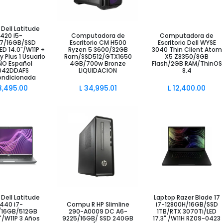
Dell Latitude
ir al Carrito
Añadir al Carrito
Añadir al Carrito
420 i5-
Computadora de
Computadora de
G7/16GB/SSD
Escritorio CM H500
Escritorio Dell WYSE
D 14.0"/W11P +
Ryzen 5 3600/32GB
3040 Thin Client Atom
 Plus 1 Usuario
Ram/SSD512/GTX1650
X5 Z8350/8GB
AÑO Español
4GB/700w Bronze
Flash/2GB RAM/ThinOS
1042DDAFS
LIQUIDACION
8.4
ondicionada
3,495.00
L
34,995.01
L
12,400.00
ir al Carrito
Añadir al Carrito
Añadir al Carrito
Dell Latitude
Laptop Razer Blade 17
440 i7-
Compu R HP Slimline
i7-12800H/16GB/SSD
/16GB/512GB
290-A0009 DC A6-
1TB/RTX 3070Ti/LED
"/W11P 3 Años
9225/16GB/ SSD 240GB
17.3" /W11H RZ09-0423