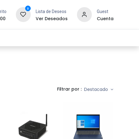
0
rito
Lista de Deseos
Guest
.00
Ver Deseados
Cuenta
idad y Redes
SYCOM
Contáctanos
Filtrar por :
Destacado