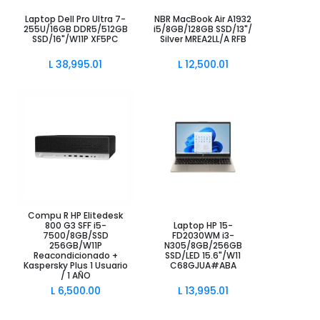
Añadir al Carrito
Añadir al Carrito
Laptop Dell Pro Ultra 7-
NBR MacBook Air A1932
255U/16GB DDR5/512GB
i5/8GB/128GB SSD/13"/
SSD/16"/W11P XF5PC
Silver MREA2LL/A RFB
L
38,995.01
L
12,500.01
Compu R HP Elitedesk
Añadir al Carrito
Añadir al Carrito
800 G3 SFF i5-
Laptop HP 15-
7500/8GB/SSD
FD2030WM i3-
256GB/W11P
N305/8GB/256GB
Reacondicionado +
SSD/LED 15.6"/W11
Kaspersky Plus 1 Usuario
C68GJUA#ABA
/ 1 AÑO
L
6,500.00
L
13,995.01