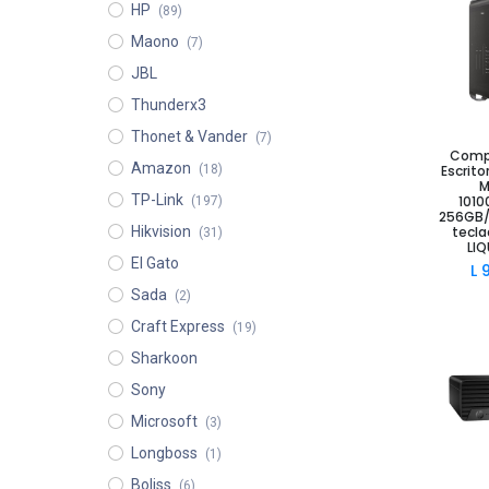
HP
(89)
Maono
(7)
JBL
Thunderx3
Thonet & Vander
(7)
Comp
Añad
Amazon
(18)
Escrito
M
TP-Link
101
(197)
256GB/
Hikvision
tecl
(31)
LI
El Gato
L
Sada
(2)
Craft Express
(19)
Sharkoon
Sony
Microsoft
(3)
Longboss
(1)
Boliss
(6)