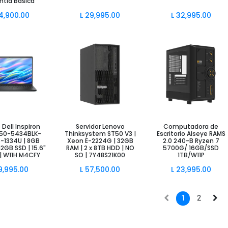
ntia Basica
4,900.00
L
29,995.00
L
32,995.00
ir al Carrito
Añadir al Carrito
Añadir al Carrito
Dell Inspiron
Servidor Lenovo
Computadora de
50-5434BLK-
Thinksystem ST50 V3 |
Escritorio Alseye RAMS
i5-1334U | 8GB
Xeon E-2224G | 32GB
2.0 240-B Ryzen 7
12GB SSD | 15.6"
RAM | 2 x 8TB HDD | NO
5700G/ 16GB/SSD
| W11H M4CFY
SO | 7Y48S21K00
1TB/W11P
9,995.00
L
57,500.00
L
23,995.00
1
2