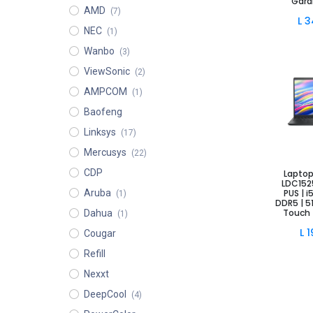
Gara
AMD
(7)
L
3
NEC
(1)
Wanbo
(3)
ViewSonic
(2)
AMPCOM
(1)
Baofeng
Linksys
(17)
Mercusys
(22)
Añad
CDP
Laptop 
LDC152
Aruba
PUS | 
(1)
DDR5 | 5
Touch 
Dahua
(1)
L
1
Cougar
Refill
Nexxt
DeepCool
(4)