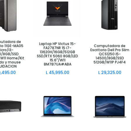
utadora de
ir al Carrito
Añadir al Carrito
Añadir al Carrito
Laptop HP Victus 15-
rio 11GE-MA05
Computadora de
FA2787NR 15 i7-
icro/i3-
Escritorio Dell Pro Slim
13620H/16GB/512GB
00/8GB/SSD
QCS1250 i5-
SSD/RTX 5060 8GB/LED
W11 Home/Kit
14500/8GB/SSD
15.6"/W11
ado y mouse
512GB/W11P PJ4F4
BM7B7UA#ABA
QUIDACION
9,495.00
L
45,995.00
L
29,325.00