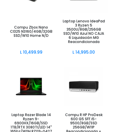
Añadir al Carrito
Añadir al Carrito
Laptop Lenovo IdeaPad
3 Ryzen 5
Compu Zbox Nano
3500U/8GB/256GB
CI325 N3160/4GB/32GB
SSD/W10 Azul NO CAJA
SSD/W10 Home N/D
6 Liquidación MG
Reacondicionada
L
10,499.99
L
14,995.00
Laptop Razer Blade 14
Compu R HP ProDesk
Añadir al Carrito
Añadir al Carrito
Ryzen 9-
600 G5 SFF i5-
6900HX/16GB/SSD
9500/8GB/SSD
1TB/RTX 3080TI/LED 14"
256GB/W11P
165hz/W11H RZ09-0427
Reacondicionada +