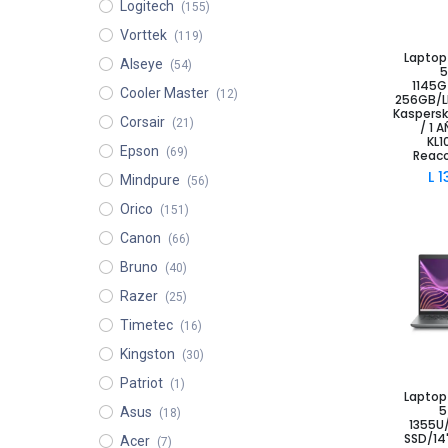
Logitech
(155)
Vorttek
(119)
Laptop 
Añad
Alseye
(54)
5
1145
Cooler Master
(12)
256GB/LE
Kaspersky
Corsair
(21)
/ 1 
KL
Epson
(69)
Reac
L
1
Mindpure
(56)
Orico
(151)
Canon
(66)
Bruno
(40)
Razer
(25)
Timetec
(16)
Kingston
(30)
Patriot
(1)
Añad
Laptop 
5
Asus
(18)
1355U
SSD/14
Acer
(7)