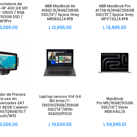
utadora de
ir al Carrito
Añadir al Carrito
Añadir al Carrito
NBR MacBook Air
NBR MacBook Pro
o HP 400 G9 SFF
A1932 i5/8GB/128GB
A1708 i5/8GB/256GB
5-13500 / 8GB
SSD/13"/ Space Gray
SSD/13"/ Space Gray
 512GB SSD /
MRE82LL/A RFB
MPXT2LL/A RFB
W11Pro
3,000.00
L
12,995.00
L
14,995.00
ir al Carrito
Añadir al Carrito
Añadir al Carrito
ador de Precios
Laptop Lenovo V14 G4
ra uso en
MacBook
IRU Intel i7-
ercados SAT
Pro M5/16GB/512GB
13620H/8GB/256GB
3 4E128 Celeron
SSD/14"/ Silver
SSD/14"/W11H
G/128GB/10.1"
MDE44LL/A
83A000PDUS
uch/W10
3,000.00
L
19,500.00
L
59,995.01