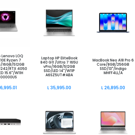
ir al Carrito
Añadir al Carrito
Añadir al Carrito
p Lenovo LOQ
Laptop HP EliteBook
10E Ryzen 7
MacBook Neo A18 Pro 6
840 G11 /Ultra 7 165U
/16GB/512GB
Core/8GB/256GB
vPro/16GB/512GB
 2242/RTX 4050
SSD/13"/Indigo
SSD/LED 14"/W11P
D 15.6"/W11H
MHFF4LL/A
A6SZ5UT#ABA
S00000US
6,995.01
L
35,995.00
L
26,895.00