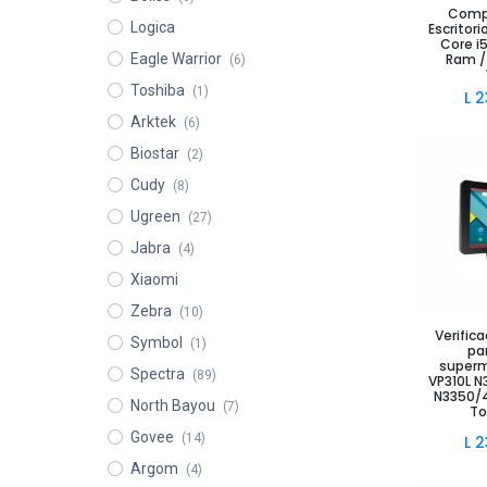
Comp
Añad
Logica
Escritori
Core i
Ram /
Eagle Warrior
(6)
Toshiba
(1)
L
2
Arktek
(6)
Biostar
(2)
Cudy
(8)
Ugreen
(27)
Jabra
(4)
Xiaomi
Zebra
(10)
Añad
Verific
Symbol
(1)
pa
superm
Spectra
(89)
VP310L N
N3350/4
North Bayou
(7)
To
Govee
(14)
L
2
Argom
(4)