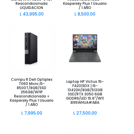
Reacondicionada
Kaspersky Plus 1 Usuario
LIQUIDACION
/ 1 AÑO
L
43,995.00
L
8,500.00
Añadir al Carrito
Añadir al Carrito
Compu R Dell Optiplex
Laptop HP Victus 15-
7060 Micro i5-
FA2013DX | i5-
8500T/8GB/SSD
13420H/8GB/512GB
256GB/W11P
SSD/RTX 3050 6GB
Reacondicionada +
GDDR6/LED 15.6"/W11
Kaspersky Plus 1 Usuario
B95WHUA#ABA
/ 1 AÑO
L
7,995.00
L
27,500.00