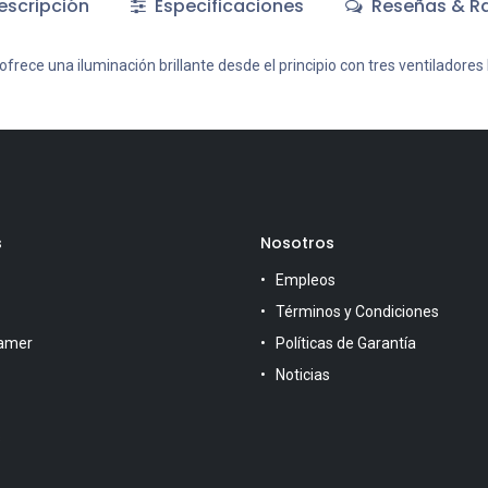
scripción
Especificaciones
Reseñas & Ra
ece una iluminación brillante desde el principio con tres ventiladores
s
Nosotros
Empleos
Términos y Condiciones
amer
Políticas de Garantía
Noticias
s