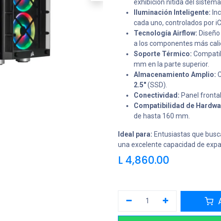
exhibición nítida del sistema
Iluminación Inteligente:
In
cada uno, controlados por i
Tecnología Airflow:
Diseño 
a los componentes más cali
Soporte Térmico:
Compatib
mm en la parte superior.
Almacenamiento Amplio:
C
2.5"
(SSD).
Conectividad:
Panel fronta
Compatibilidad de Hardwa
de hasta 160 mm.
Ideal para:
Entusiastas que busca
una excelente capacidad de exp
L
4,860.00
A