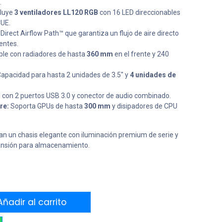
.
cluye
3 ventiladores LL120 RGB
con 16 LED direccionables
CUE.
Direct Airflow Path™ que garantiza un flujo de aire directo
entes.
le con radiadores de hasta
360 mm
en el frente y 240
apacidad para hasta 2 unidades de 3.5" y
4 unidades de
l con 2 puertos USB 3.0 y conector de audio combinado.
re:
Soporta GPUs de hasta
300 mm
y disipadores de CPU
n un chasis elegante con iluminación premium de serie y
ansión para almacenamiento.
ñadir al carrito