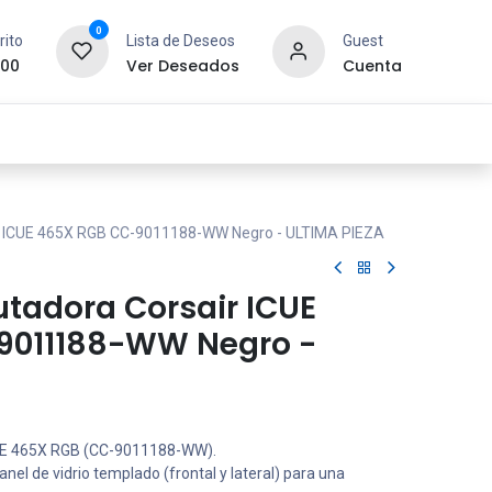
0
rito
Lista de Deseos
Guest
.00
Ver Deseados
Cuenta
idad y Redes
SYCOM
Contáctanos
 ICUE 465X RGB CC-9011188-WW Negro - ULTIMA PIEZA
adora Corsair ICUE
9011188-WW Negro -
UE 465X RGB (CC-9011188-WW).
nel de vidrio templado (frontal y lateral) para una