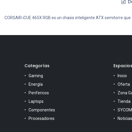
De
CORSAIR iCUE 465X RGB es un chasis inteligente ATX semitorre que ofr
Categorías
Espacio
Gaming
Inicio
Energía
Oferta
Perifericos
Zona G
Laptops
Tienda
Componentes
SYCOM
Procesadores
Noticia