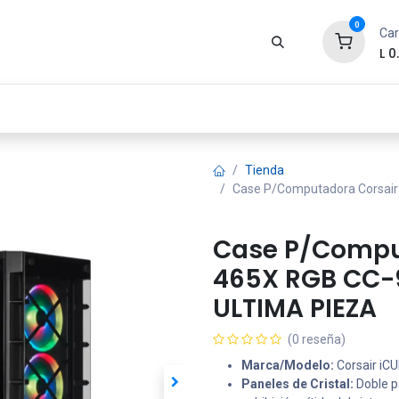
0
Car
L
0
Zona Gamer
Productos
Tienda
Segur
Tienda
Case P/Computadora Corsair
Case P/Comput
465X RGB CC-
ULTIMA PIEZA
(0 reseña)
Marca/Modelo:
Corsair iC
Paneles de Cristal:
Doble pa