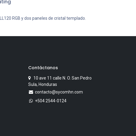
ting
 LL120 RGB y dos paneles de cristal templado.
Contáctanos
10 ave 11 calle N. O. San Pedro
Sula, Honduras
contacto@sycomhn.com
+504 2544-0124