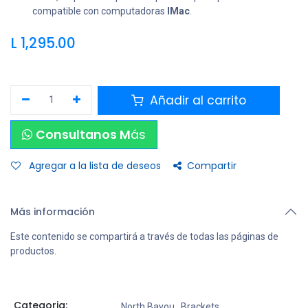
compatible con computadoras
IMac
.
L
1,295.00
Añadir al carrito
Consultanos M
ás
Agregar a la lista de deseos
Compartir
Más información
Este contenido se compartirá a través de todas las páginas de
productos.
Categoria:
North Bayou
,
Brackets