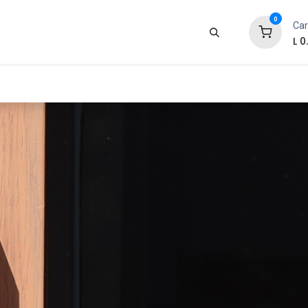
0
Car
L
0
Zona Gamer
Productos
Tienda
Segur