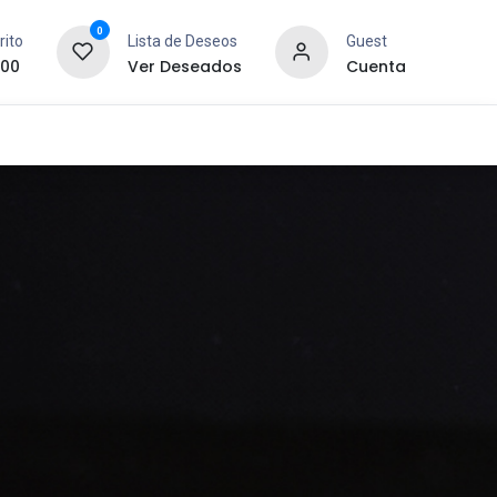
0
rito
Lista de Deseos
Guest
.00
Ver Deseados
Cuenta
idad y Redes
SYCOM
Contáctanos