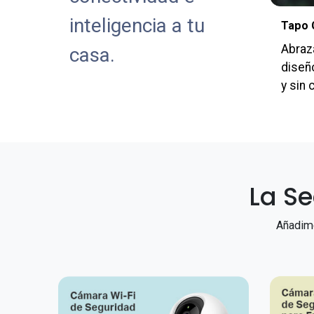
inteligencia a tu
Tapo C
Abraza
casa.
diseñ
y sin 
La S
Añadimo