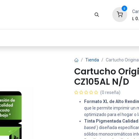
0
Car
L
0
Zona Gamer
Productos
Tienda
Segur
Tienda
Cartucho Origin
Cartucho Orig
CZ105AL N/D
(0 reseña)
Formato XL de Alto Rendi
que le permite imprimir un
optimizado para el hogar o la
Tinta Pigmentada Calidad
based
) diseñada específicam
sólidos monocromáticos int