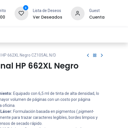
0
rito
Lista de Deseos
Guest
.00
Ver Deseados
Cuenta
idad y Redes
SYCOM
Contáctanos
al HP 662XL Negro CZ105AL N/D
inal HP 662XL Negro
miento:
Equipado con 6,5 ml de tinta de alta densidad, lo
 mayor volumen de páginas con un costo por página
 oficina.
 Láser:
Formulación basada en pigmentos (
pigment-
ente para trazar caracteres legibles, bordes limpios y
ensos de secado rápido.