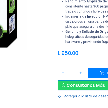
Rendimiento Ampliado de 3
consistente hasta
360 pági
trabajo continuo y libre de 
Ingeniería de Inyección HP
distribuidos en una banda d
pl, lo que asegura una dosifi
Genuino y Sellado de Orig
holográficos de seguridad d
hardware y previniendo fugas 
L
950.00
A
Consultanos M
ás
Agregar a la lista de dese