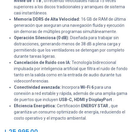
NVMe de 1 TB
, ofreciendo velocidades hasta 15 veces
superiores a los discos tradicionales y arranques de sistema
casi instantáneos.
Memoria DDR5 de Alta Velocidad:
16 GB de RAM de última
generación que aseguran una navegación fluida y ejecución
sin demoras de múltiples programas simultáneamente.
Operación Silenciosa (0 dB):
Diseñada para trabajar sin
distracciones, generando menos de 38 dB a plena carga y
permitiendo que los ventiladores se detengan por completo
durante tareas ligeras.
Cancelación de Ruido con IA:
Tecnología bidireccional
impulsada por inteligencia artificial que filtra el ruido de fondo
tanto en la salida como en la entrada de audio durante tus
videoconferencias.
Conectividad avanzada:
Incorpora
Wi-Fi 6
para una
conexión a red estable y rápida, además de una amplia gama
de puertos que incluyen
USB-C, HDMI y DisplayPort
.
Eficiencia Energética:
Certificación
ENERGY STAR
, que
garantiza un consumo optimizado de energía, reduciendo el
costo operativo y el impacto ambiental.