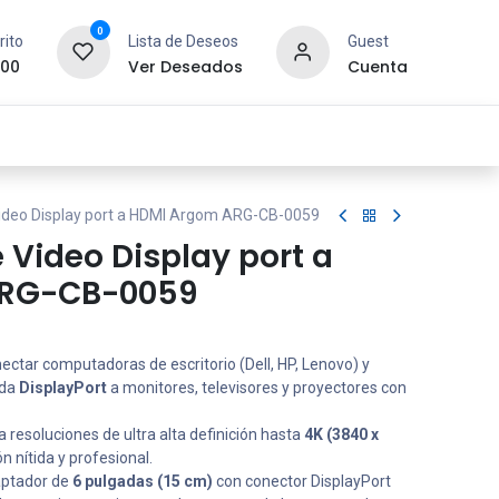
0
rito
Lista de Deseos
Guest
.00
Ver Deseados
Cuenta
idad y Redes
SYCOM
Contáctanos
Video Display port a HDMI Argom ARG-CB-0059
 Video Display port a
ARG-CB-0059
ctar computadoras de escritorio (Dell, HP, Lenovo) y
ida
DisplayPort
a monitores, televisores y proyectores con
 resoluciones de ultra alta definición hasta
4K (3840 x
n nítida y profesional.
ptador de
6 pulgadas (15 cm)
con conector DisplayPort