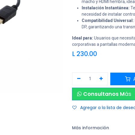
macho y HDMI hembra, ideal 
Instalación Instantánea:
Te
necesidad de instalar contro
Compatibilidad Universal:
DP, garantizando una transmi
Ideal para:
Usuarios que necesit
corporativas a pantallas moderna
L
230.00
A
Consultanos M
ás
Agregar a la lista de dese
Más información