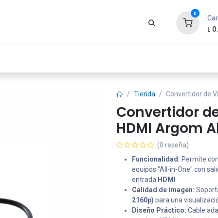
0
Car
L
0
Zona Gamer
Productos
Tienda
Segur
Tienda
Convertidor de 
Convertidor de
HDMI Argom 
(0 reseña)
Funcionalidad:
Permite cone
equipos "All-in-One" con sal
entrada
HDMI
.
Calidad de imagen:
Soporta
2160p)
para una visualizació
Diseño Práctico:
Cable ada