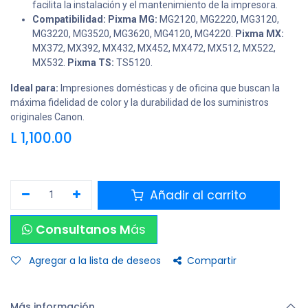
facilita la instalación y el mantenimiento de la impresora.
Compatibilidad: Pixma MG:
MG2120, MG2220, MG3120,
MG3220, MG3520, MG3620, MG4120, MG4220.
Pixma MX:
MX372, MX392, MX432, MX452, MX472, MX512, MX522,
MX532.
Pixma TS:
TS5120.
Ideal para:
Impresiones domésticas y de oficina que buscan la
máxima fidelidad de color y la durabilidad de los suministros
originales Canon.
L
1,100.00
Añadir al carrito
Consultanos M
ás
Agregar a la lista de deseos
Compartir
Más información