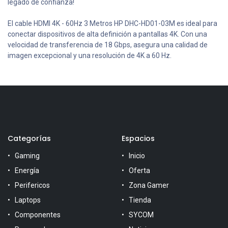
legado de confianza!
El cable HDMI 4K - 60Hz 3 Metros HP DHC-HD01-03M es ideal para
conectar dispositivos de alta definición a pantallas 4K. Con una
velocidad de transferencia de 18 Gbps, asegura una calidad de
imagen excepcional y una resolución de 4K a 60 Hz.
Categorías
Espacios
Gaming
Inicio
Energía
Oferta
Perifericos
Zona Gamer
Laptops
Tienda
Componentes
SYCOM