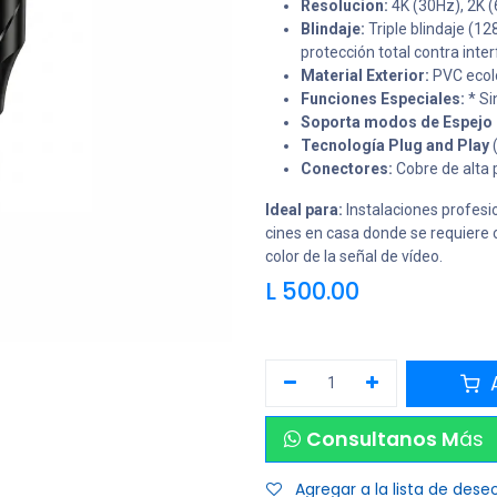
Resolucion:
4K (30Hz), 2K 
Blindaje:
Triple blindaje (1
protección total contra inter
Material Exterior:
PVC ecológ
Funciones Especiales:
* Si
Soporta modos de Espejo (
Tecnología Plug and Play
(
Conectores:
Cobre de alta p
Ideal para:
Instalaciones profesio
cines en casa donde se requiere c
color de la señal de vídeo.
L
500.00
A
Consultanos M
ás
Agregar a la lista de dese