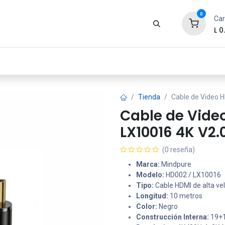
0
Car
L
0
Zona Gamer
Productos
Tienda
Segur
Tienda
Cable de Video 
Cable de Vide
LX10016 4K V2.
(0 reseña)
Marca:
Mindpure
Modelo:
HD002 / LX10016
Tipo:
Cable HDMI de alta ve
Longitud:
10 metros
Color:
Negro
Construcción Interna:
19+1