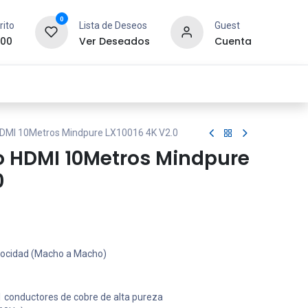
0
rito
Lista de Deseos
Guest
.00
Ver Deseados
Cuenta
idad y Redes
SYCOM
Contáctanos
HDMI 10Metros Mindpure LX10016 4K V2.0
o HDMI 10Metros Mindpure
0
locidad (Macho a Macho)
 conductores de cobre de alta pureza