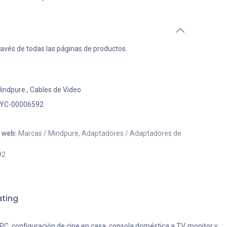
ravés de todas las páginas de productos.
indpure
,
Cables de Video
YC-00006592
o web:
Marcas / Mindpure, Adaptadores / Adaptadores de
92
ting
C, configuración de cine en casa, consola doméstica a TV, monitor y