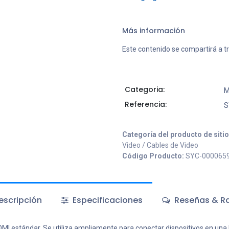
Más información
Este contenido se compartirá a t
Categoria:
M
Referencia:
S
Categoría del producto de siti
Video / Cables de Video
Código Producto:
SYC-000065
scripción
Especificaciones
Reseñas & Ra
I estándar. Se utiliza ampliamente para conectar dispositivos en una P