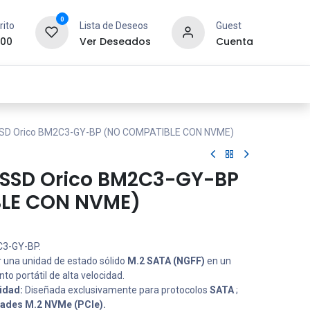
0
rito
Lista de Deseos
Guest
.00
Ver Deseados
Cuenta
idad y Redes
SYCOM
Contáctanos
SSD Orico BM2C3-GY-BP (NO COMPATIBLE CON NVME)
 SSD Orico BM2C3-GY-BP
LE CON NVME)
C3-GY-BP.
r una unidad de estado sólido
M.2 SATA (NGFF)
en un
o portátil de alta velocidad.
idad:
Diseñada exclusivamente para protocolos
SATA
;
dades M.2 NVMe (PCIe).