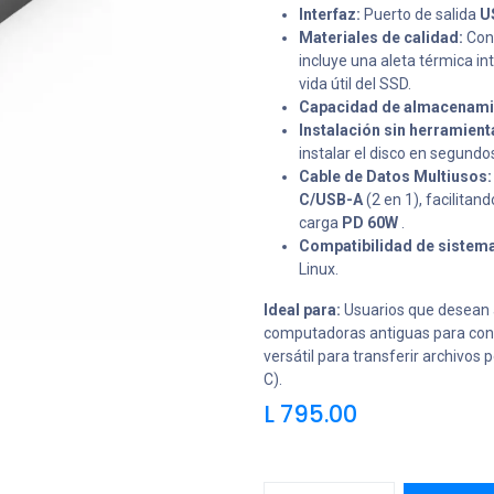
Interfaz:
Puerto de salida
U
Materiales de calidad:
Cons
incluye una aleta térmica in
vida útil del SSD.
Capacidad de almacenami
Instalación sin herramient
instalar el disco en segundo
Cable de Datos Multiusos:
C/USB-A
(2 en 1), facilitan
carga
PD 60W
.
Compatibilidad de sistema
Linux.
Ideal para:
Usuarios que desean 
computadoras antiguas para conve
versátil para transferir archivos
C).
L
795.00