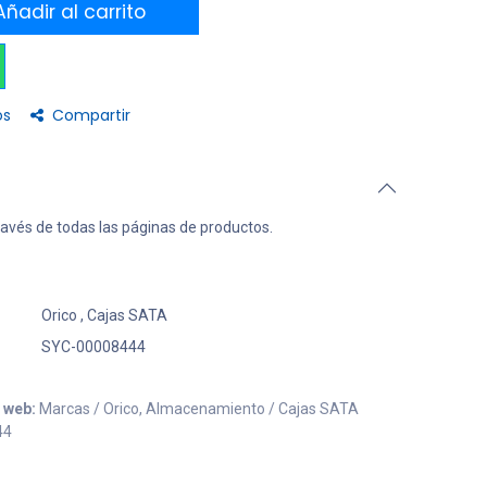
ñadir al carrito
os
Compartir
ravés de todas las páginas de productos.
Orico
,
Cajas SATA
SYC-00008444
o web:
Marcas / Orico, Almacenamiento / Cajas SATA
44