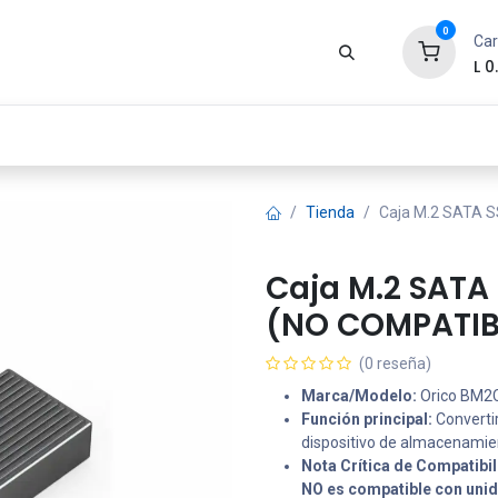
0
Car
L
0
Zona Gamer
Productos
Tienda
Segur
Tienda
Caja M.2 SATA 
Caja M.2 SATA
(NO COMPATIB
(0 reseña)
Marca/Modelo:
Orico BM2
Función principal:
Converti
dispositivo de almacenamient
Nota Crítica de Compatibil
NO es compatible con uni