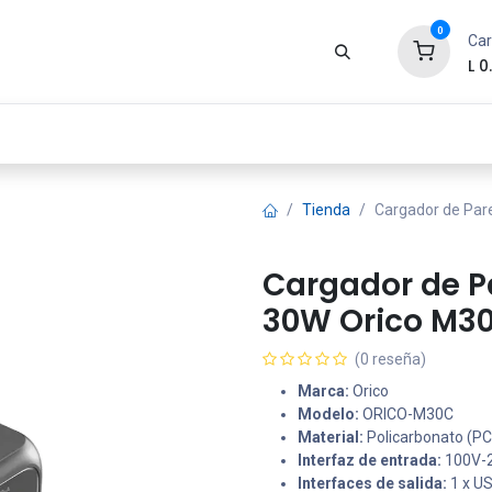
0
Car
L
0
Zona Gamer
Productos
Tienda
Segur
Tienda
Cargador de Par
Cargador de P
30W Orico M3
(0 reseña)
Marca:
Orico
Modelo:
ORICO-M30C
Material:
Policarbonato (PC)
Interfaz de entrada:
100V-2
Interfaces de salida:
1 x U