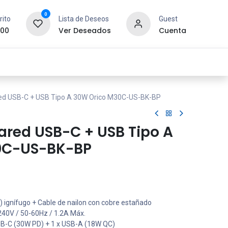
0
rito
Lista de Deseos
Guest
.00
Ver Deseados
Cuenta
idad y Redes
SYCOM
Contáctanos
ed USB-C + USB Tipo A 30W Orico M30C-US-BK-BP
ared USB-C + USB Tipo A
0C-US-BK-BP
 ignífugo + Cable de nailon con cobre estañado
40V / 50-60Hz / 1.2A Máx.
SB-C (30W PD) + 1 x USB-A (18W QC)