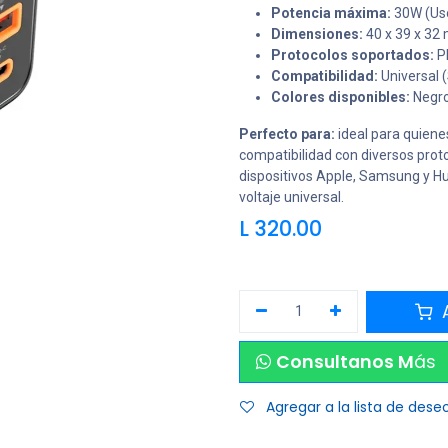
Potencia máxima:
30W (Uso
Dimensiones:
40 x 39 x 32
Protocolos soportados:
PD
Compatibilidad:
Universal 
Colores disponibles:
Negr
Perfecto para:
ideal para quiene
compatibilidad con diversos prot
dispositivos Apple, Samsung y Hua
voltaje universal.
L
320.00
A
Consultanos M
ás
Agregar a la lista de dese