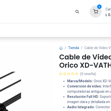
0
Car
L
0
Zona Gamer
Productos
Tienda
Segur
Tienda
Cable de Video 
Cable de Vide
Orico XD-VAT
(0 reseña)
Marca/Modelo:
Orico XD-V
Conversión de vídeo:
Inter
computadoras antiguas en u
Resolución Full HD:
Soporte
imagen clara y detallada en 
Audio Integrado:
Conector d