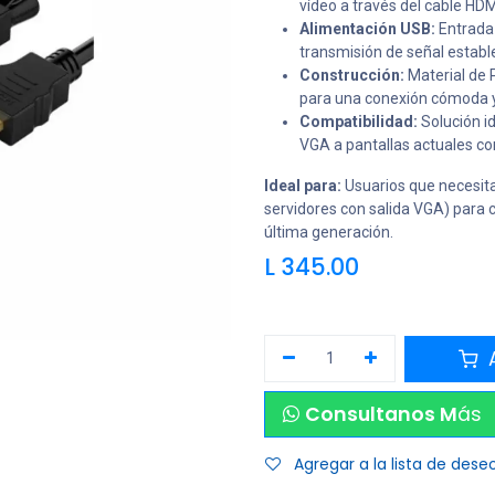
vídeo a través del cable HDM
Alimentación USB:
Entrada
transmisión de señal establ
Construcción:
Material de 
para una conexión cómoda y
Compatibilidad:
Solución id
VGA a pantallas actuales co
Ideal para:
Usuarios que necesit
servidores con salida VGA) para 
última generación.
L
345.00
A
Consultanos M
ás
Agregar a la lista de dese