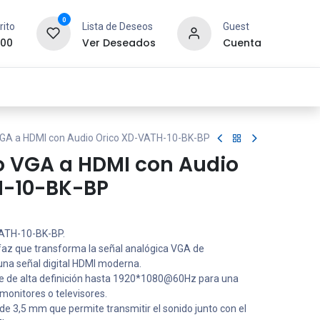
0
rito
Lista de Deseos
Guest
.00
Ver Deseados
Cuenta
idad y Redes
SYCOM
Contáctanos
VGA a HDMI con Audio Orico XD-VATH-10-BK-BP
o VGA a HDMI con Audio
H-10-BK-BP
ATH-10-BK-BP.
faz que transforma la señal analógica VGA de
na señal digital HDMI moderna.
 de alta definición hasta 1920*1080@60Hz para una
monitores o televisores.
e 3,5 mm que permite transmitir el sonido junto con el