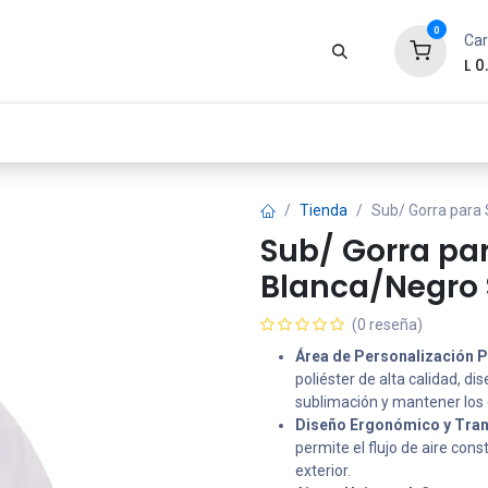
0
Car
L
0
Zona Gamer
Productos
Tienda
Segur
Tienda
Sub/ Gorra para
Sub/ Gorra pa
Blanca/Negro 
(0 reseña)
Área de Personalización 
poliéster de alta calidad, d
sublimación y mantener los c
Diseño Ergonómico y Tran
permite el flujo de aire con
exterior.