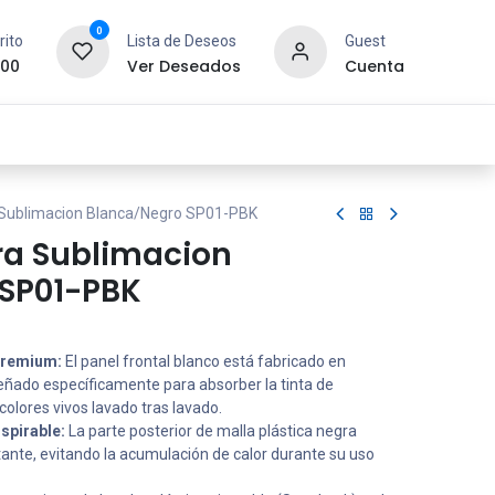
0
rito
Lista de Deseos
Guest
.00
Ver Deseados
Cuenta
idad y Redes
SYCOM
Contáctanos
 Sublimacion Blanca/Negro SP01-PBK
ra Sublimacion
SP01-PBK
Premium:
El panel frontal blanco está fabricado en
iseñado específicamente para absorber la tinta de
olores vivos lavado tras lavado.
spirable:
La parte posterior de malla plástica negra
stante, evitando la acumulación de calor durante su uso