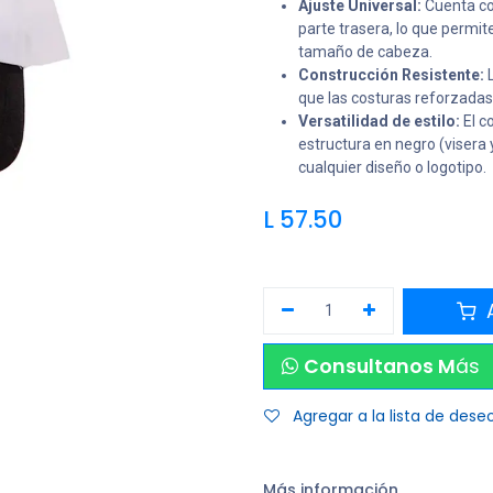
Ajuste Universal:
Cuenta con
parte trasera, lo que permi
tamaño de cabeza.
Construcción Resistente:
L
que las costuras reforzadas 
Versatilidad de estilo:
El co
estructura en negro (visera
cualquier diseño o logotipo.
L
57.50
A
Consultanos M
ás
Agregar a la lista de dese
Más información