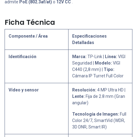
admite
PoE (802.3af/at)
o
12V CC
.
Ficha Técnica
Componente / Área
Especificaciones
Detalladas
Identificación
Marca:
TP-Link |
Línea:
VIGI
Seguridad |
Modelo:
VIGI
C440 (2,8 mm) |
Tipo:
Cámara IP Turret Full Color
Vídeo y sensor
Resolución:
4 MP Ultra HD |
Lente:
Fija de 2.8 mm (Gran
angular)
Tecnología de Imagen:
Full
Color 24/7, SmartVid (WDR,
3D DNR, Smart IR)