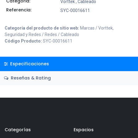
Categoria:
Vorttek
,
Cableado
Referencia:
SYC-00016611
Categoría del producto de sitio web:
Marcas / Vorttek,
Seguridad y Redes / Redes / Cableado
Código Producto:
SYC-00016611
Especificaciones
Reseñas & Rating
Categorías
Espacios