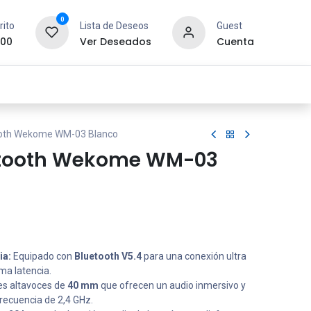
0
rito
Lista de Deseos
Guest
.00
Ver Deseados
Cuenta
idad y Redes
SYCOM
Contáctanos
ooth Wekome WM-03 Blanco
etooth Wekome WM-03
ia:
Equipado con
Bluetooth V5.4
para una conexión ultra
ima latencia.
s altavoces de
40 mm
que ofrecen un audio inmersivo y
frecuencia de 2,4 GHz.