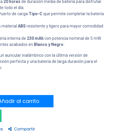
ta
20 horas
de duración media de batería para disfrutar
e todo el día.
uerto de carga
Tipo-C
que permite completar la batería
 material
ABS
resistente y ligero para mayor comodidad
ría interna de
230 mAh
con potencia nominal de 5 mW.
ntes acabados en
Blanco y Negro
.
n auricular inalámbrico con la última versión de
xión perfecta y una batería de larga duración para el
o.
ñadir al carrito
os
Compartir