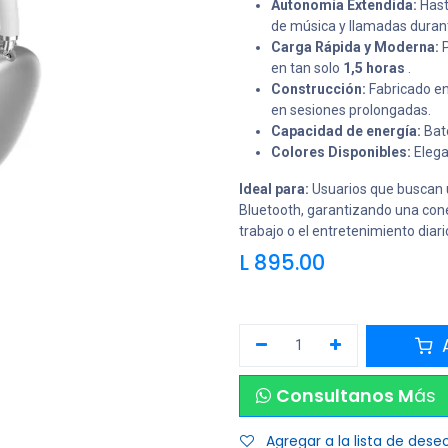
Autonomía Extendida:
Has
de música y llamadas durant
Carga Rápida y Moderna:
P
en tan solo
1,5 horas
.
Construcción:
Fabricado en
en sesiones prolongadas.
Capacidad de energía:
Bate
Colores Disponibles:
Elega
Ideal para:
Usuarios que buscan u
Bluetooth, garantizando una cone
trabajo o el entretenimiento diari
L
895.00
A
Consultanos M
ás
Agregar a la lista de dese