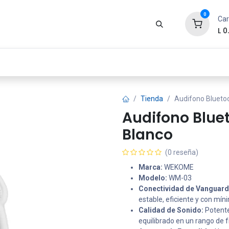
0
Car
L
0
Zona Gamer
Productos
Tienda
Segur
Tienda
Audifono Bluet
Audifono Blu
Blanco
(0 reseña)
Marca:
WEKOME
Modelo:
WM-03
Conectividad de Vanguard
estable, eficiente y con mín
Calidad de Sonido:
Potente
equilibrado en un rango de 